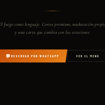
El fuego como lenguaje. Cortes premium, maduración propi
y una carta que cambia con las estaciones.
💬
RESERVAR POR WHATSAPP
VER EL MENÚ